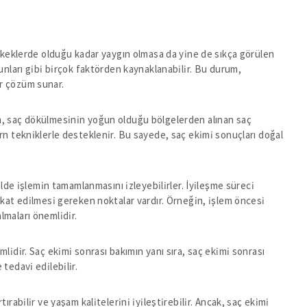
rkeklerde olduğu kadar yaygın olmasa da yine de sıkça görülen
runları gibi birçok faktörden kaynaklanabilir. Bu durum,
ir çözüm sunar.
lem, saç dökülmesinin yoğun olduğu bölgelerden alınan saç
ern tekniklerle desteklenir. Bu sayede, saç ekimi sonuçları doğal
kilde işlemin tamamlanmasını izleyebilirler. İyileşme süreci
ikkat edilmesi gereken noktalar vardır. Örneğin, işlem öncesi
lmaları önemlidir.
mlidir. Saç ekimi sonrası bakımın yanı sıra, saç ekimi sonrası
tedavi edilebilir.
ırabilir ve yaşam kalitelerini iyileştirebilir. Ancak, saç ekimi