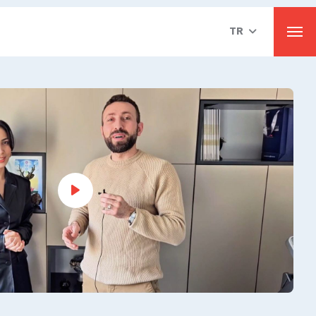
TR
Men