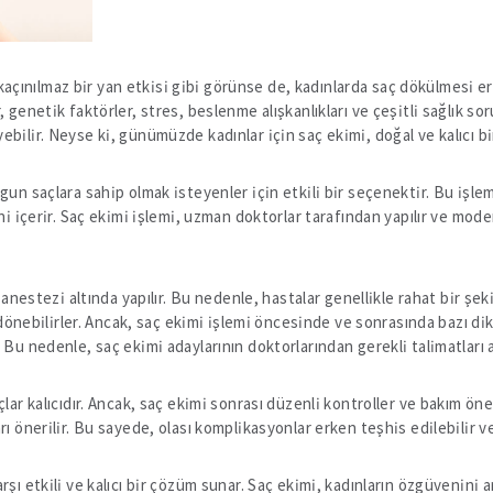
çınılmaz bir yan etkisi gibi görünse de, kadınlarda saç dökülmesi e
 genetik faktörler, stres, beslenme alışkanlıkları ve çeşitli sağlık so
bilir. Neyse ki, günümüzde kadınlar için saç ekimi, doğal ve kalıcı b
lgun saçlara sahip olmak isteyenler için etkili bir seçenektir. Bu iş
ni içerir. Saç ekimi işlemi, uzman doktorlar tarafından yapılır ve mod
 anestezi altında yapılır. Bu nedenle, hastalar genellikle rahat bir şe
a dönebilirler. Ancak, saç ekimi işlemi öncesinde ve sonrasında bazı d
Bu nedenle, saç ekimi adaylarının doktorlarından gerekli talimatları a
lar kalıcıdır. Ancak, saç ekimi sonrası düzenli kontroller ve bakım öne
ı önerilir. Bu sayede, olası komplikasyonlar erken teşhis edilebilir ve 
ı etkili ve kalıcı bir çözüm sunar. Saç ekimi, kadınların özgüvenini art