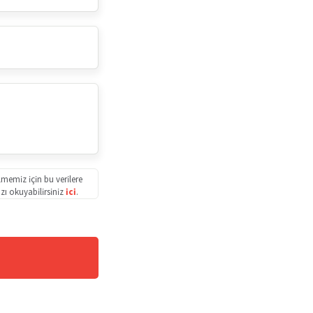
lmemiz için bu verilere
ızı okuyabilirsiniz
ici
.