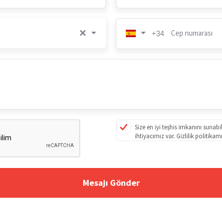
×
Cep numarası
+34
Size en iyi teşhis imkanını sunabi
ihtiyacımız var. Gizlilik politikam