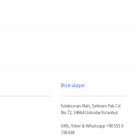
Bize ulaşın
y
Solaksinan Mah, Selmani Pak Cd
No:72, 34664 Üsküdar/İstanbul
SMS, Viber & Whatsapp +90 555 0
738 638