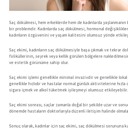
Saç dökülmesi, hem erkeklerde hem de kadınlarda yaşlanmanın ka
bir problemdir. Kadınlarda saç dökülmesi, hormonal değişiklikler,
kadınların özgüvenini ve yaşam kalitesini olumsuz yönde etkileye
Saç ekimi, kadınların saç dökülmesiyle başa çıkmak ve tekrar do
foliküllerinin, seyrek veya kellik görülen bölgelere nakledilmesi
ve estetik görünüme sahip olur.
Saç ekimi işlemi genellikle minimal invazivdir ve genellikle lokal
genellikle hızlıdır ve hastalar normal günlük aktivitelerine hızl
sigara içmek ve alkol tüketmek iyileşmeyi olumsuz etkileyebilir. 
Saç ekimi sonrası, saçlar zamanla doğal bir şekilde uzar ve sonuç
dönemde hastaların doktorlarıyla düzenli iletişim halinde olmalar
Sonuç olarak, kadınlar için saç ekimi, saç dökülmesi sorununa karş