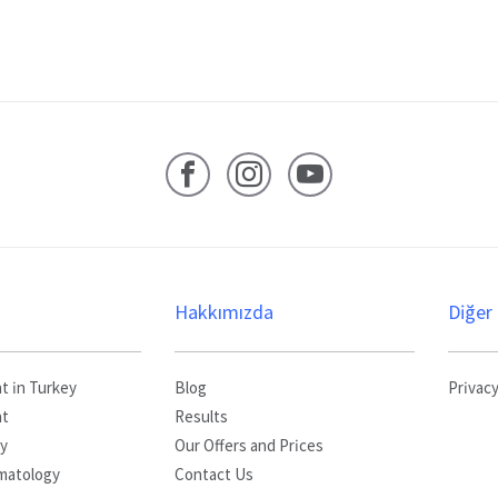
Facebook
Instagram
YouTube
Hakkımızda
Diğer
t in Turkey
Blog
Privac
nt
Results
ry
Our Offers and Prices
matology
Contact Us